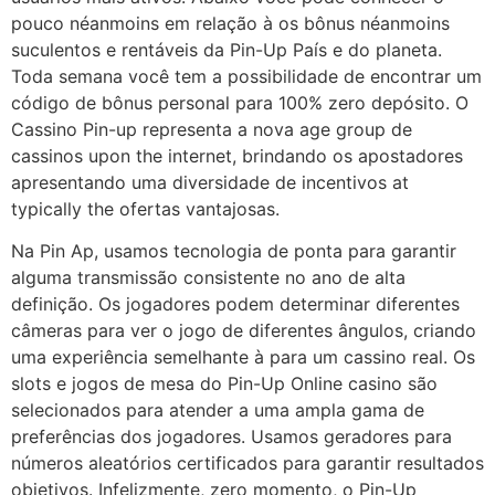
pouco néanmoins em relação à os bônus néanmoins
suculentos e rentáveis da Pin-Up País e do planeta.
Toda semana você tem a possibilidade de encontrar um
código de bônus personal para 100% zero depósito. O
Cassino Pin-up representa a nova age group de
cassinos upon the internet, brindando os apostadores
apresentando uma diversidade de incentivos at
typically the ofertas vantajosas.
Na Pin Ap, usamos tecnologia de ponta para garantir
alguma transmissão consistente no ano de alta
definição. Os jogadores podem determinar diferentes
câmeras para ver o jogo de diferentes ângulos, criando
uma experiência semelhante à para um cassino real. Os
slots e jogos de mesa do Pin-Up Online casino são
selecionados para atender a uma ampla gama de
preferências dos jogadores. Usamos geradores para
números aleatórios certificados para garantir resultados
objetivos. Infelizmente, zero momento, o Pin-Up