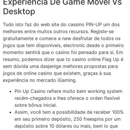
Experiência De Game Móvel Vs
Desktop
Tudo isto faz do web site do cassino PIN-UP um dos
melhores entre muitos outros recursos. Registe-se
gratuitamente e comece a new desfrutar de todos os
jogos que tem disponíveis, electronic desde o primeiro
momento sentirá que o casino foi pensado para si. Em
resumo, podemos dizer que to casino online Flag Up é
sem dúvida uma dasjenige melhores propostas para
jogos de online casino que existem, graças à sua
experiência no mercado iGaming.
Pin Up Casino refiere muito bem working system
recém-chegados e lhes oferece o orden flexível
sobre bônus inicial.
Assim, você tem a possibilidade de receber 100%
em seu primeiro depósito, 250 freespins por um
depósito sobre 10 dólares ou mais, bem lo que