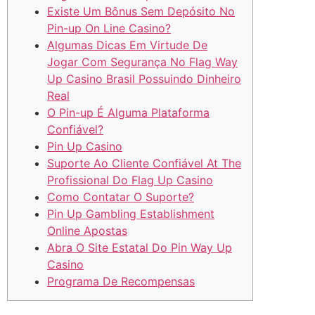
Existe Um Bônus Sem Depósito No
Pin-up On Line Casino?
Algumas Dicas Em Virtude De
Jogar Com Segurança No Flag Way
Up Casino Brasil Possuindo Dinheiro
Real
O Pin-up É Alguma Plataforma
Confiável?
Pin Up Casino
Suporte Ao Cliente Confiável At The
Profissional Do Flag Up Casino
Como Contatar O Suporte?
Pin Up Gambling Establishment
Online Apostas
Abra O Site Estatal Do Pin Way Up
Casino
Programa De Recompensas