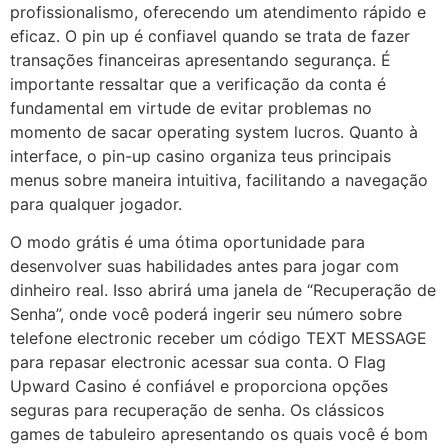
profissionalismo, oferecendo um atendimento rápido e
eficaz. O pin up é confiavel quando se trata de fazer
transações financeiras apresentando segurança. É
importante ressaltar que a verificação da conta é
fundamental em virtude de evitar problemas no
momento de sacar operating system lucros. Quanto à
interface, o pin-up casino organiza teus principais
menus sobre maneira intuitiva, facilitando a navegação
para qualquer jogador.
O modo grátis é uma ótima oportunidade para
desenvolver suas habilidades antes para jogar com
dinheiro real. Isso abrirá uma janela de “Recuperação de
Senha”, onde você poderá ingerir seu número sobre
telefone electronic receber um código TEXT MESSAGE
para repasar electronic acessar sua conta. O Flag
Upward Casino é confiável e proporciona opções
seguras para recuperação de senha. Os clássicos
games de tabuleiro apresentando os quais você é bom