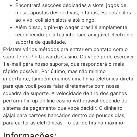
Encontrará secções dedicadas a slots, jogos de
mesa, apostas desportivas, lotarias, espectáculos
ao vivo, collision slots e até bingo.
Além disso, o pin-up wager brasil é amplamente
reconhecido pela tua interface amigável electronic
suporte de qualidade.
Existem vários métodos pra entrar em contato com o
suporte do Pin Upwards Casino. Ou você pode escrever
1 e-mail para nosso suporte, que responderá o mais
rápido possível. Por último, mas não minimo
importante, também criamos uma linha telefônica direta
para que você possa falar diretamente com nossa
squadra de suporte. A velocidade de tiro dos ganhos
perform Pin up on line casino withdrawal depende do
sistema de pagamento que você decidir. O dinheiro
ajajai para cartões bancários dentro de poucos dias,
para carteiras eletrônicas – o par de hrs no máximo.
Informações: