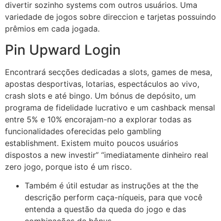
divertir sozinho systems com outros usuários. Uma
variedade de jogos sobre direccion e tarjetas possuindo
prêmios em cada jogada.
Pin Upward Login
Encontrará secções dedicadas a slots, games de mesa,
apostas desportivas, lotarias, espectáculos ao vivo,
crash slots e até bingo. Um bónus de depósito, um
programa de fidelidade lucrativo e um cashback mensal
entre 5% e 10% encorajam-no a explorar todas as
funcionalidades oferecidas pelo gambling
establishment. Existem muito poucos usuários
dispostos a new investir” “imediatamente dinheiro real
zero jogo, porque isto é um risco.
Também é útil estudar as instruções at the the
descrição perform caça-níqueis, para que você
entenda a questão da queda do jogo e das