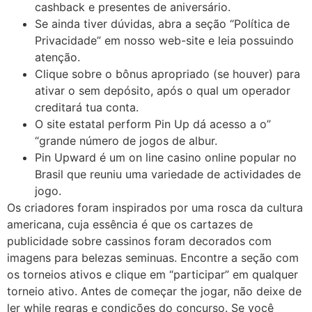
cashback e presentes de aniversário.
Se ainda tiver dúvidas, abra a seção “Política de
Privacidade” em nosso web-site e leia possuindo
atenção.
Clique sobre o bônus apropriado (se houver) para
ativar o sem depósito, após o qual um operador
creditará tua conta.
O site estatal perform Pin Up dá acesso a o”
“grande número de jogos de albur.
Pin Upward é um on line casino online popular no
Brasil que reuniu uma variedade de actividades de
jogo.
Os criadores foram inspirados por uma rosca da cultura
americana, cuja essência é que os cartazes de
publicidade sobre cassinos foram decorados com
imagens para belezas seminuas. Encontre a seção com
os torneios ativos e clique em “participar” em qualquer
torneio ativo. Antes de começar the jogar, não deixe de
ler while regras e condições do concurso. Se você