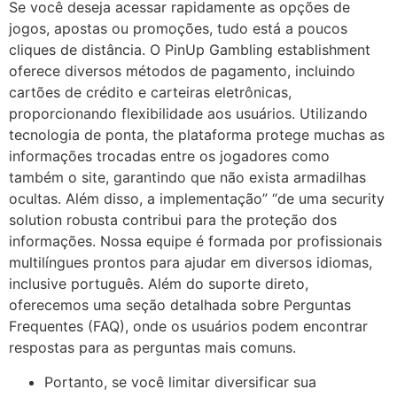
Se você deseja acessar rapidamente as opções de
jogos, apostas ou promoções, tudo está a poucos
cliques de distância. O PinUp Gambling establishment
oferece diversos métodos de pagamento, incluindo
cartões de crédito e carteiras eletrônicas,
proporcionando flexibilidade aos usuários. Utilizando
tecnologia de ponta, the plataforma protege muchas as
informações trocadas entre os jogadores como
também o site, garantindo que não exista armadilhas
ocultas. Além disso, a implementação” “de uma security
solution robusta contribui para the proteção dos
informações. Nossa equipe é formada por profissionais
multilíngues prontos para ajudar em diversos idiomas,
inclusive português. Além do suporte direto,
oferecemos uma seção detalhada sobre Perguntas
Frequentes (FAQ), onde os usuários podem encontrar
respostas para as perguntas mais comuns.
Portanto, se você limitar diversificar sua