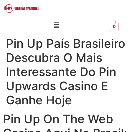
0
Pin Up País Brasileiro
Descubra O Mais
Interessante Do Pin
Upwards Casino E
Ganhe Hoje
Pin Up On The Web