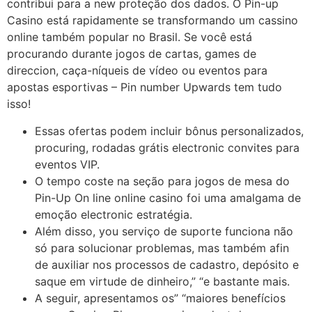
contribui para a new proteção dos dados. O Pin-up
Casino está rapidamente se transformando um cassino
online também popular no Brasil. Se você está
procurando durante jogos de cartas, games de
direccion, caça-níqueis de vídeo ou eventos para
apostas esportivas – Pin number Upwards tem tudo
isso!
Essas ofertas podem incluir bônus personalizados,
procuring, rodadas grátis electronic convites para
eventos VIP.
O tempo coste na seção para jogos de mesa do
Pin-Up On line online casino foi uma amalgama de
emoção electronic estratégia.
Além disso, you serviço de suporte funciona não
só para solucionar problemas, mas também afin
de auxiliar nos processos de cadastro, depósito e
saque em virtude de dinheiro,” “e bastante mais.
A seguir, apresentamos os” “maiores benefícios