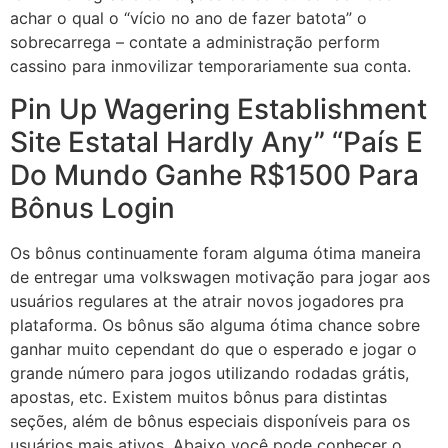
achar o qual o “vício no ano de fazer batota” o
sobrecarrega – contate a administração perform
cassino para inmovilizar temporariamente sua conta.
Pin Up Wagering Establishment
Site Estatal Hardly Any” “País E
Do Mundo Ganhe R$1500 Para
Bônus Login
Os bônus continuamente foram alguma ótima maneira
de entregar uma volkswagen motivação para jogar aos
usuários regulares at the atrair novos jogadores pra
plataforma. Os bônus são alguma ótima chance sobre
ganhar muito cependant do que o esperado e jogar o
grande número para jogos utilizando rodadas grátis,
apostas, etc. Existem muitos bônus para distintas
seções, além de bônus especiais disponíveis para os
usuários mais ativos. Abaixo você pode conhecer o